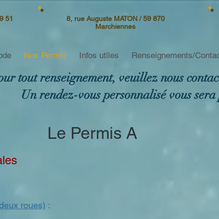
9 51
8, rue Auguste MATON / 59 870
Marchiennes
ode
Nos Permis
Infos utiles
Renseignements/Conta
our tout renseignement, veuillez nous contact
Un rendez-vous personnalisé vous sera
Le Permis A
ales
 deux roues)
: