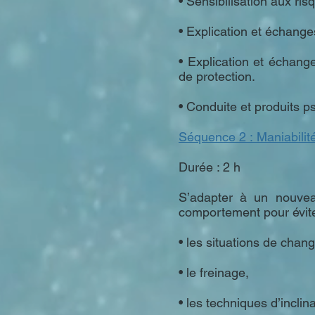
• Sensibilisation aux ri
• Explication et échang
• Explication et échang
de protection.
• Conduite et produits p
Séquence 2 : Maniabilité
Durée : 2 h
S’adapter à un nouveau
comportement pour éviter
• les situations de chan
• le freinage,
• les techniques d’inclin