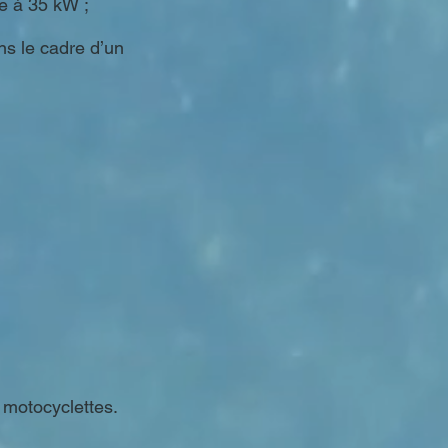
re à 35 kW ;
ns le cadre d’un
es motocyclettes.